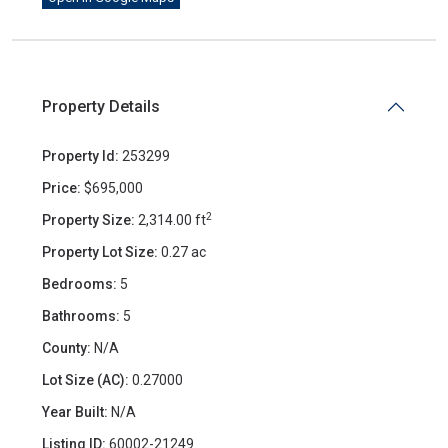
Property Details
Property Id:
253299
Price:
$695,000
2
Property Size:
2,314.00 ft
Property Lot Size:
0.27 ac
Bedrooms:
5
Bathrooms:
5
County:
N/A
Lot Size (AC):
0.27000
Year Built:
N/A
Listing ID:
60002-21249