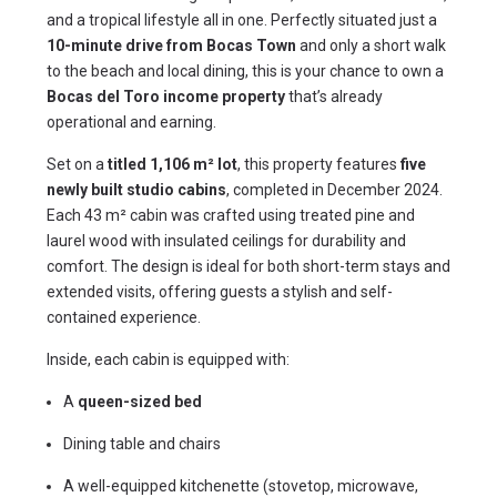
and a tropical lifestyle all in one. Perfectly situated just a
10-minute drive from Bocas Town
and only a short walk
to the beach and local dining, this is your chance to own a
Bocas del Toro income property
that’s already
operational and earning.
Set on a
titled 1,106 m² lot
, this property features
five
newly built studio cabins
, completed in December 2024.
Each 43 m² cabin was crafted using treated pine and
laurel wood with insulated ceilings for durability and
comfort. The design is ideal for both short-term stays and
extended visits, offering guests a stylish and self-
contained experience.
Inside, each cabin is equipped with:
A
queen-sized bed
Dining table and chairs
A well-equipped kitchenette (stovetop, microwave,