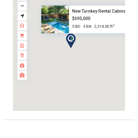
New Turnkey Rental Cabins with..
$695,000
2
5 BD
5 BA
2,314.00 ft
·
·